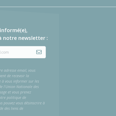
informé(e),
à notre newsletter :
re adresse email, vous
ment de recevoir la
e à vous informer sur les
 de l'Union Nationale des
sage et vous prenez
tre politique de
us pouvez vous désinscrire à
de des liens de