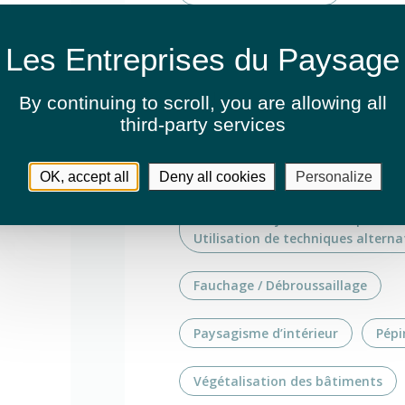
Entretien de jardins ou espaces v
Entretien de jardins ou espaces v
By continuing to scroll,
you are allowing all
Application phyto
third-party services
Entretien de jardins ou espaces v
Routes & autoroutes
OK, accept all
Deny all cookies
Personalize
Entretien de jardins ou espaces v
Utilisation de techniques altern
Fauchage / Débroussaillage
Paysagisme d’intérieur
Pépi
Végétalisation des bâtiments