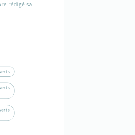
ore rédigé sa
verts
verts
verts