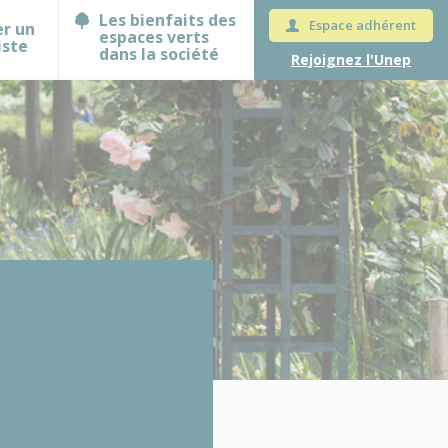
Les bienfaits des
Espace adhérent
er un
espaces verts
iste
dans la société
Rejoignez l'Unep