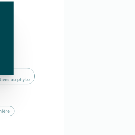
erts
erts
erts
erts
atives au phyto
nière