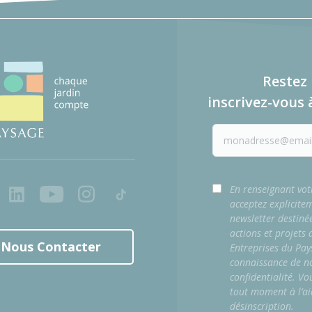
Restez 
inscrivez-vous 
ook
LinkedIn
Youtube
Instagram
Tiktok
En renseignant vot
acceptez explicite
newsletter destiné
actions et projets
Nous Contacter
Entreprises du Pay
connaissance de no
confidentialité. Vo
tout moment à l’ai
désinscription.