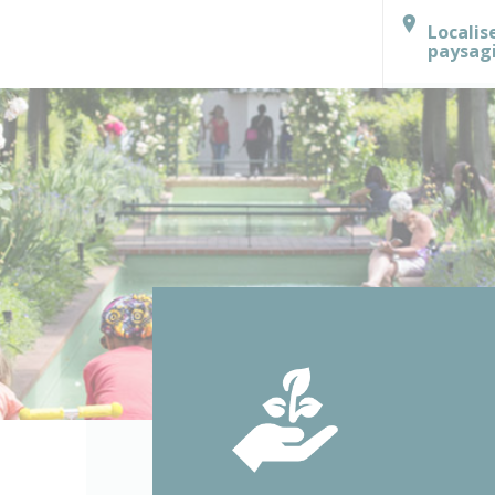
Localis
paysag