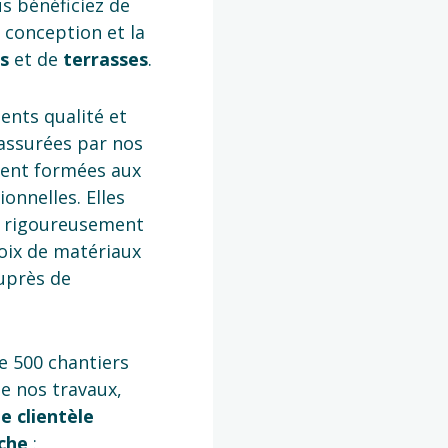
s bénéficiez de
a conception et la
ns
et de
terrasses
.
nts qualité et
 assurées par nos
ment formées aux
onnelles. Elles
l rigoureusement
hoix de matériaux
uprès de
e 500 chantiers
de nos travaux,
e clientèle
rche
: