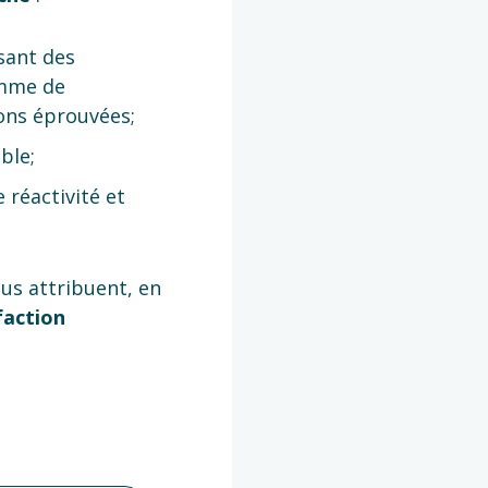
sant des
amme de
ons éprouvées;
ble;
 réactivité et
nous attribuent, en
faction