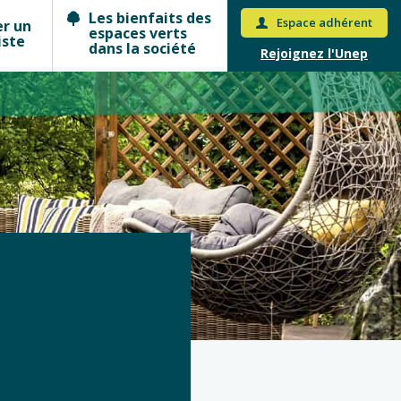
Les bienfaits des
Espace adhérent
er un
espaces verts
iste
dans la société
Rejoignez l'Unep