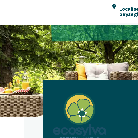
Localis
paysag