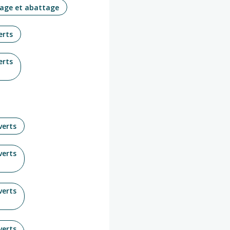
age et abattage
erts
erts
verts
verts
verts
verts