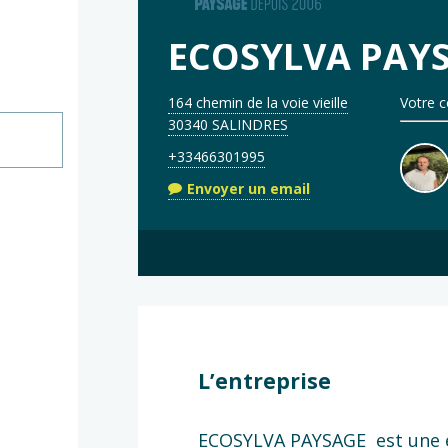
ECOSYLVA PAY
164 chemin de la voie vieille
Votre c
30340 SALINDRES
+33466301995
Envoyer un email
L’entreprise
ECOSYLVA PAYSAGE est une 