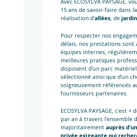
Avec ECOSYLVA PAYSAGE, vou
15 ans de savoir-faire dans l
réalisation d’
allées
, de
jardi
Pour respecter nos engageme
délais, nos prestations sont
équipes internes, régulière
meilleures pratiques professi
disposent d’un parc matérie
sélectionné ainsi que d’un c
soigneusement référencés a
fournisseurs partenaires.
ECOSYLVA PAYSAGE, c’est + d
par an à travers l’ensemble 
majoritairement
auprès d’un
privée exigeante qui reche