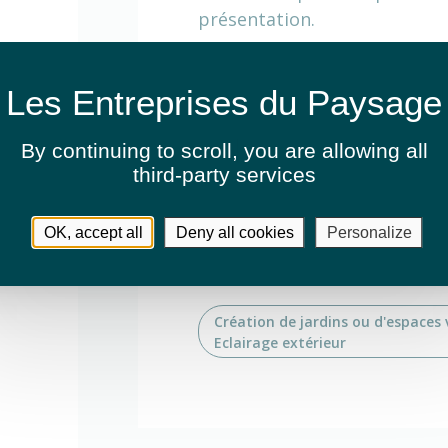
présentation.
Activités
By continuing to scroll,
you are allowing all
Entretien de jardins ou espaces v
third-party services
Fauchage / Débroussaillage
OK, accept all
Deny all cookies
Personalize
Création de jardins ou d'espaces 
Création de jardins ou d'espaces 
Eclairage extérieur