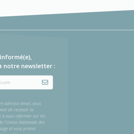
informé(e),
à notre newsletter :
re adresse email, vous
ment de recevoir la
e à vous informer sur les
 de l'Union Nationale des
sage et vous prenez