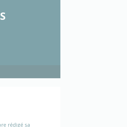
S
ore rédigé sa