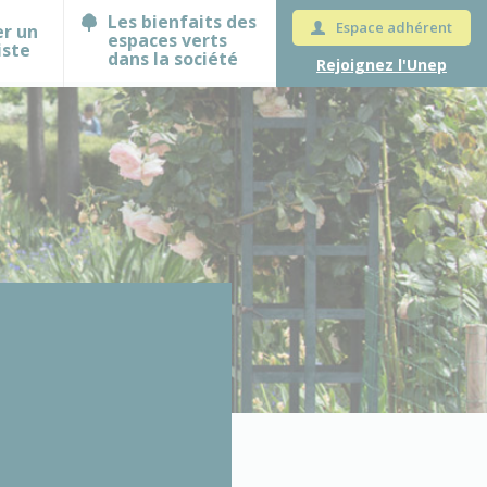
Les bienfaits des
Espace adhérent
er un
espaces verts
iste
dans la société
Rejoignez l'Unep