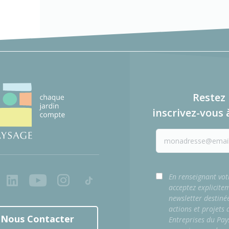
Restez 
inscrivez-vous 
ook
LinkedIn
Youtube
Instagram
Tiktok
En renseignant vot
acceptez explicite
newsletter destiné
actions et projets
Nous Contacter
Entreprises du Pay