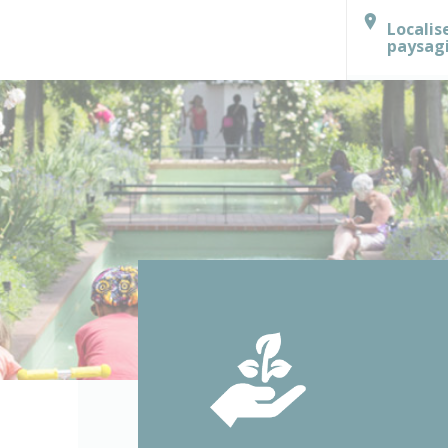
Localis
paysag