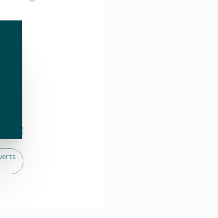
erts
verts
verts