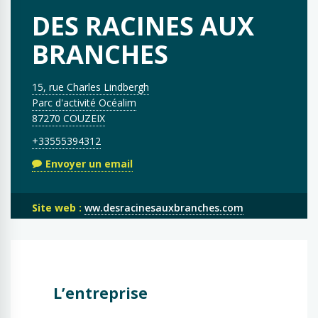
DES RACINES AUX
BRANCHES
15, rue Charles Lindbergh
Parc d'activité Océalim
87270 COUZEIX
+33555394312
Envoyer un email
Site web :
ww.desracinesauxbranches.com
L’entreprise