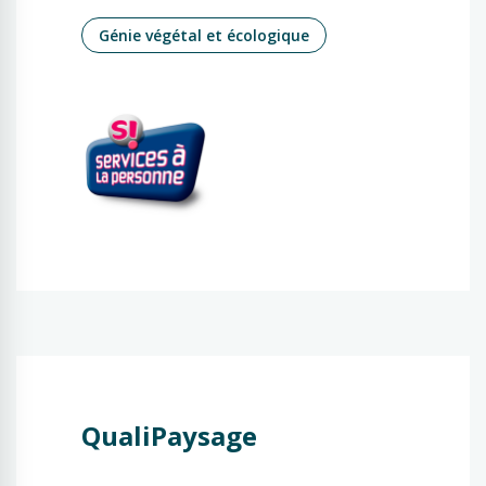
Génie végétal et écologique
QualiPaysage