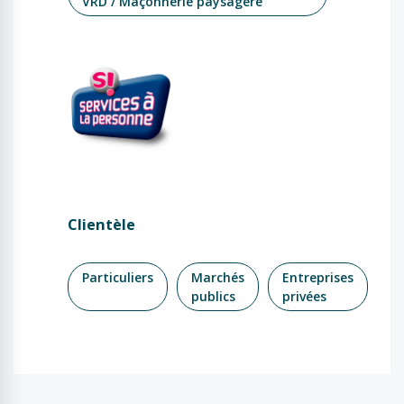
VRD / Maçonnerie paysagère
Clientèle
Particuliers
Marchés
Entreprises
publics
privées