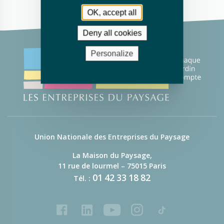
OK, accept all
Deny all cookies
Personalize
Union Nationale des Entreprises du Paysage
La Maison du Paysage,
11 rue de lourmel – 75015 Paris
01
42
33
18
82
Tél. :
Facebook
LinkedIn
Youtube
Instagram
Tiktok