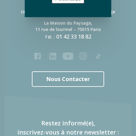
Union Nationale des Entreprises du Paysage
La Maison du Paysage,
11 rue de lourmel – 75015 Paris
01
42
33
18
82
Tél. :
Facebook
LinkedIn
Youtube
Instagram
Tiktok
Nous Contacter
Restez informé(e),
inscrivez-vous à notre newsletter :