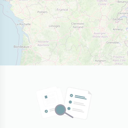
Profil
Particuliers
Marchés publics
Entreprises privées
Service à la personne
Réinitialiser