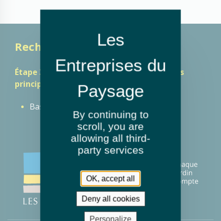
Recherche guidée
Étape 3 : Trouver un paysagiste autour des
principals villes de votre département :
Bastia
By continuing to
scroll,
you are
allowing all third-
party services
OK, accept all
Deny all cookies
Personalize