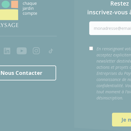
Restez 
inscrivez-vous 
ook
LinkedIn
Youtube
Instagram
Tiktok
En renseignant vot
acceptez explicite
newsletter destiné
actions et projets
Nous Contacter
Entreprises du Pay
connaissance de no
confidentialité. Vo
tout moment à l’ai
désinscription.