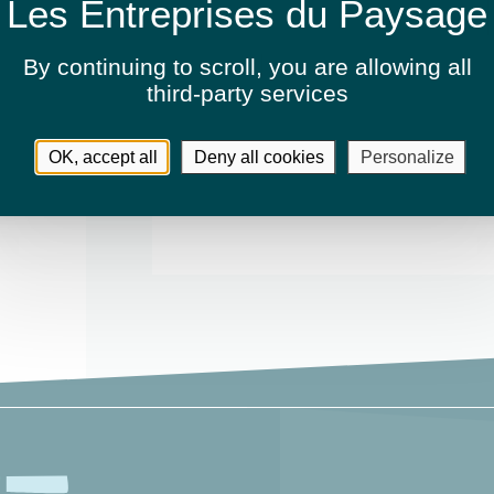
présentation.
By continuing to scroll,
you are allowing all
third-party services
Activités
OK, accept all
Deny all cookies
Personalize
Entretien de jardins ou espaces v