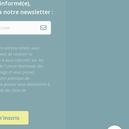
informé(e),
à notre newsletter :
re adresse email, vous
ment de recevoir la
e à vous informer sur les
 de l'Union Nationale des
sage et vous prenez
tre politique de
us pouvez vous désinscrire à
de des liens de