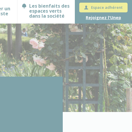
Les bienfaits des
Espace adhérent
er un
espaces verts
iste
dans la société
Rejoignez l'Unep