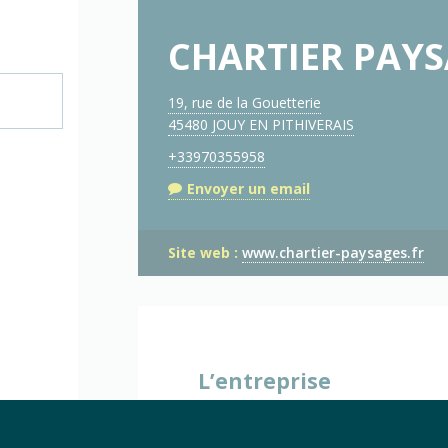
CHARTIER PAY
19, rue de la Gouetterie
45480 JOUY EN PITHIVERAIS
+33970355958
Envoyer un email
Site web :
www.chartier-paysages.fr
L’entreprise
Cette entreprise n’a pas enc