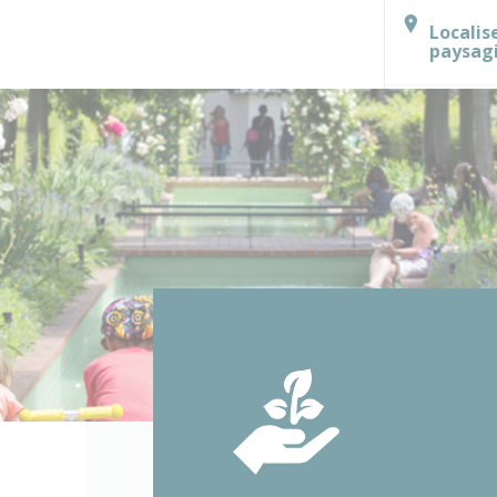
Localis
paysag