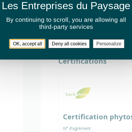
By continuing to scroll,
you are allowing all
third-party services
OK, accept all
Deny all cookies
Personalize
Certifications
Certification phyto
N° d’agrément :