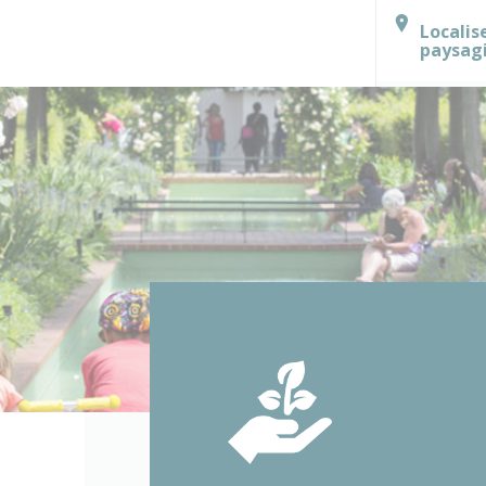
Localis
paysag