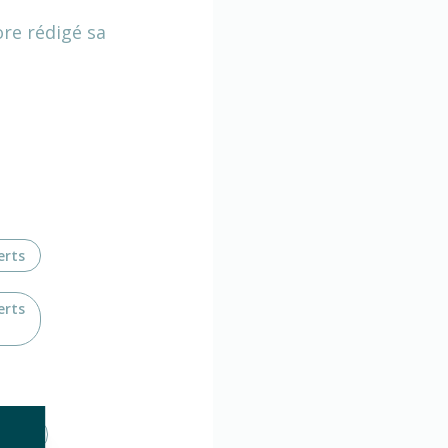
ore rédigé sa
erts
erts
verts