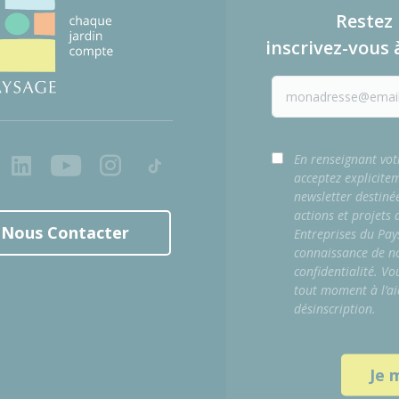
Restez 
inscrivez-vous 
ook
LinkedIn
Youtube
Instagram
Tiktok
En renseignant vot
acceptez explicite
newsletter destiné
actions et projets
Nous Contacter
Entreprises du Pay
connaissance de no
confidentialité. Vo
tout moment à l’ai
désinscription.