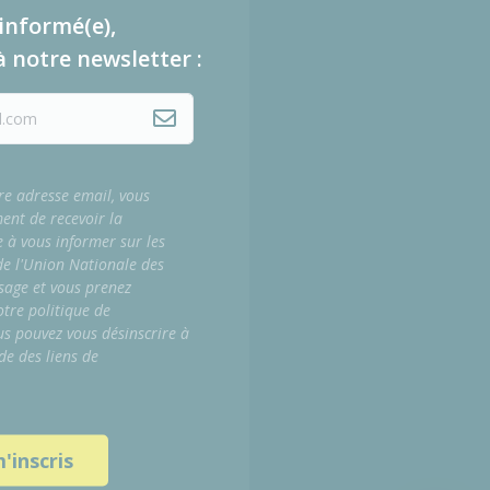
informé(e),
à notre newsletter :
re adresse email, vous
ment de recevoir la
e à vous informer sur les
 de l'Union Nationale des
sage et vous prenez
tre politique de
us pouvez vous désinscrire à
de des liens de