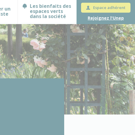
Les bienfaits des
Espace adhérent
er un
espaces verts
iste
dans la société
Rejoignez l'Unep