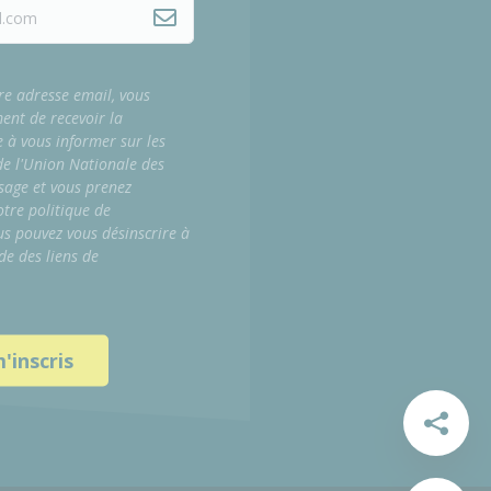
re adresse email, vous
ment de recevoir la
e à vous informer sur les
 de l'Union Nationale des
sage et vous prenez
tre politique de
us pouvez vous désinscrire à
de des liens de