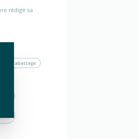
ore rédigé sa
age et abattage
erts
verts
verts