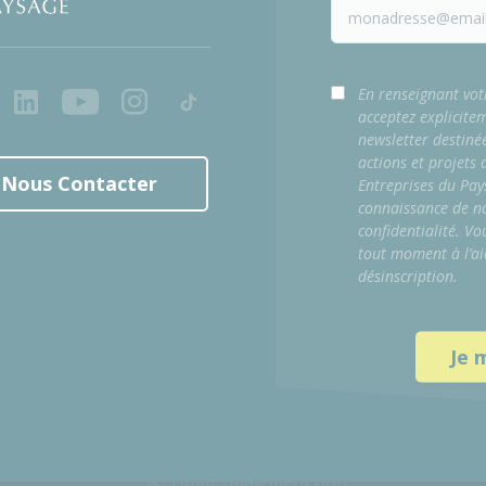
ook
LinkedIn
Youtube
Instagram
Tiktok
En renseignant vot
acceptez explicite
newsletter destiné
actions et projets
Nous Contacter
Entreprises du Pay
connaissance de no
confidentialité. Vo
tout moment à l’ai
désinscription.
Hmm, finalement non