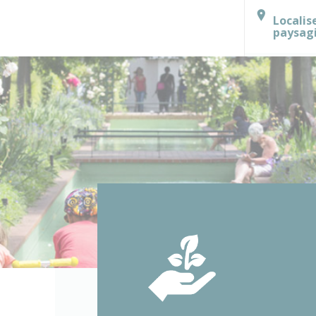
Localis
paysag