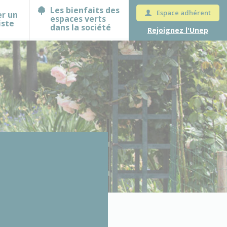
Les bienfaits des
Espace adhérent
er un
espaces verts
iste
dans la société
Rejoignez l'Unep