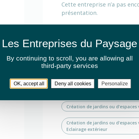
Cette entreprise n’a pas enc
présentation.
Activités
By continuing to scroll,
you are allowing all
Élagage et abattage
third-party services
Entretien de jardins ou espaces v
OK, accept all
Deny all cookies
Personalize
Fauchage / Débroussaillage
Création de jardins ou d'espaces 
Création de jardins ou d'espaces 
Eclairage extérieur