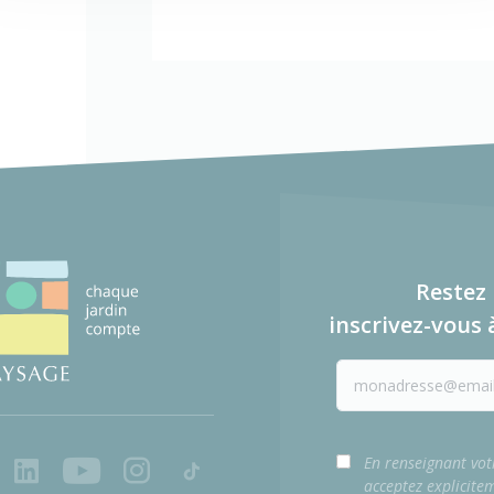
Restez 
inscrivez-vous 
ook
LinkedIn
Youtube
Instagram
Tiktok
En renseignant vot
acceptez explicite