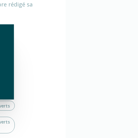
ore rédigé sa
erts
verts
verts