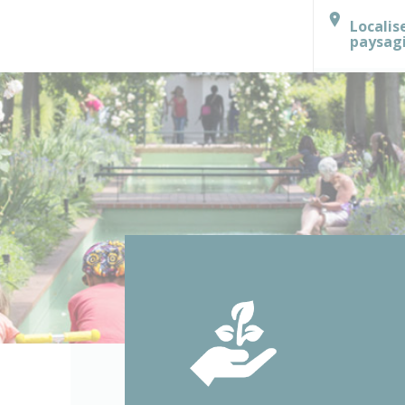
Localis
paysag