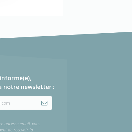
informé(e),
à notre newsletter :
re adresse email, vous
ment de recevoir la