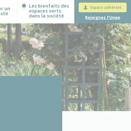
Les bienfaits des
Espace adhérent
er un
espaces verts
iste
dans la société
Rejoignez l'Unep