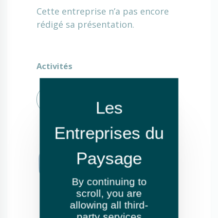
Cette entreprise n’a pas encore
rédigé sa présentation.
Activités
Entretien de jardins ou espaces
verts
By continuing to
scroll,
you are
allowing all third-
party services