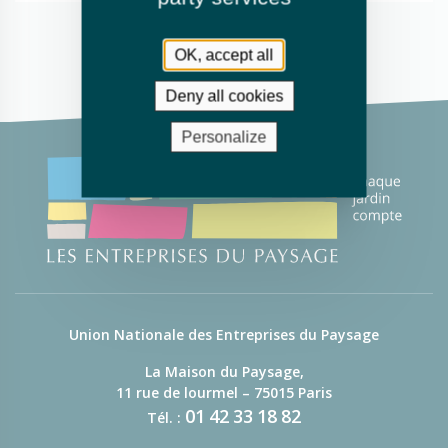
OK, accept all
Deny all cookies
Personalize
Union Nationale des Entreprises du Paysage
La Maison du Paysage,
11 rue de lourmel – 75015 Paris
01
42
33
18
82
Tél. :