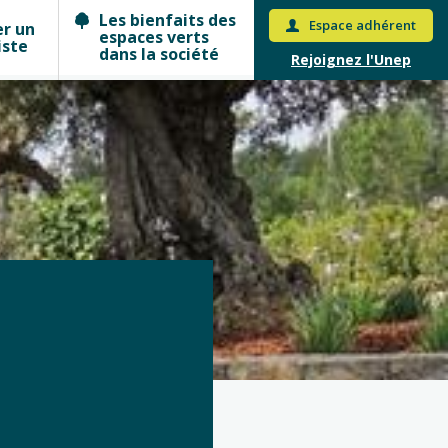
Les bienfaits des
Espace adhérent
er un
espaces verts
iste
dans la société
Rejoignez l'Unep