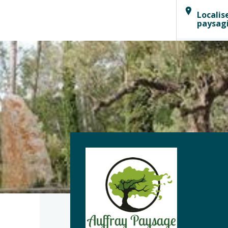
Localis
paysag