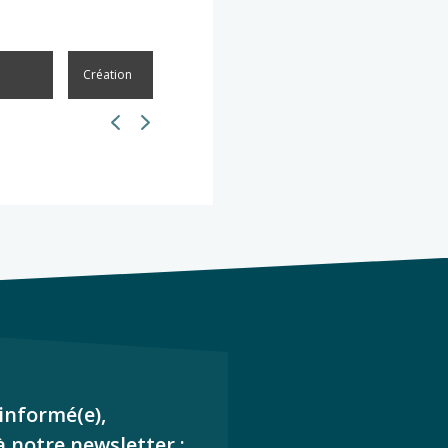
Création
Créatio
informé(e),
à notre newsletter :