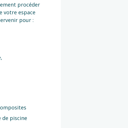
ulement procéder
e votre espace
ervenir pour :
,
u
 composites
e de piscine