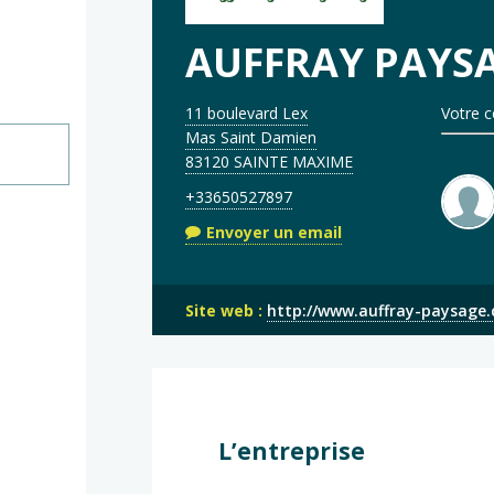
AUFFRAY PAYS
11 boulevard Lex
Votre c
Mas Saint Damien
83120 SAINTE MAXIME
+33650527897
Envoyer un email
Site web :
http://www.auffray-paysage
L’entreprise