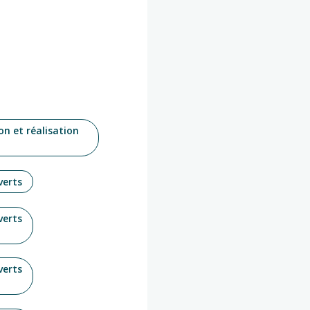
on et réalisation
verts
verts
verts