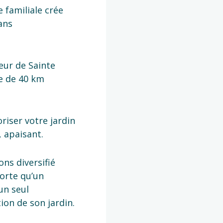
familiale crée
ans
eur de Sainte
e de 40 km
riser votre jardin
, apaisant.
ns diversifié
sorte qu’un
un seul
tion de son jardin.