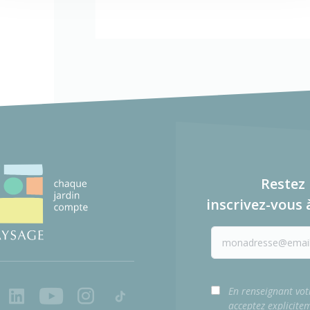
Restez 
inscrivez-vous 
ook
LinkedIn
Youtube
Instagram
Tiktok
En renseignant vot
acceptez explicite