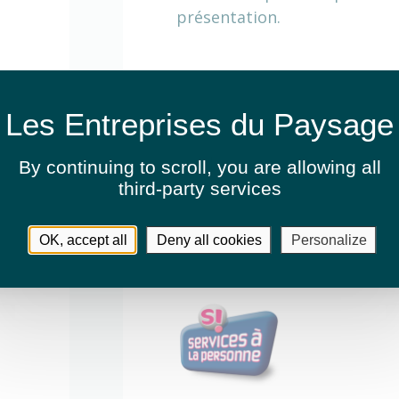
présentation.
Activités
Élagage et abattage
By continuing to scroll,
you are allowing all
third-party services
Entretien de jardins ou espaces v
Fauchage / Débroussaillage
OK, accept all
Deny all cookies
Personalize