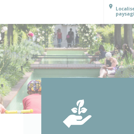
Localis
paysag