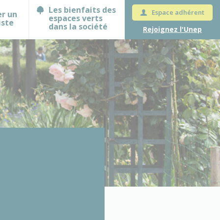
Les bienfaits des
Espace adhérent
er un
espaces verts
iste
dans la société
Rejoignez l'Unep