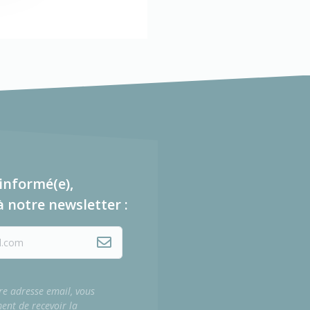
informé(e),
à notre newsletter :
re adresse email, vous
ment de recevoir la