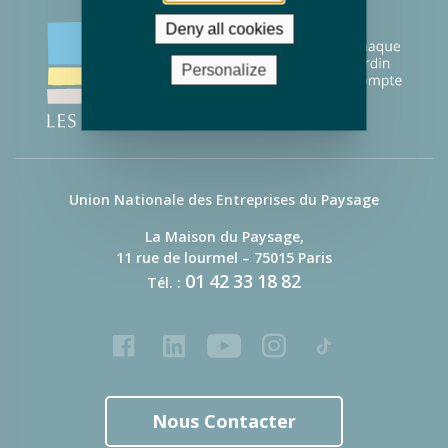
Deny all cookies
Personalize
Union Nationale des Entreprises du Paysage
La Maison du Paysage,
11 rue de lourmel – 75015 Paris
01
42
33
18
82
Tél. :
Facebook
LinkedIn
Youtube
Instagram
Tiktok
Nous Contacter