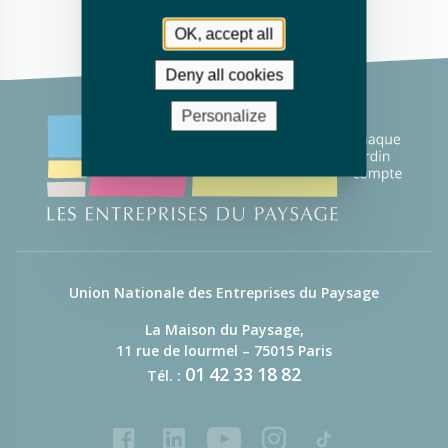
OK, accept all
Deny all cookies
Personalize
Union Nationale des Entreprises du Paysage
La Maison du Paysage,
11 rue de lourmel – 75015 Paris
01
42
33
18
82
Tél. :
Facebook
LinkedIn
Youtube
Instagram
Tiktok