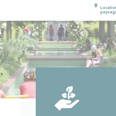
Localis
paysag