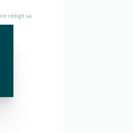
ore rédigé sa
erts