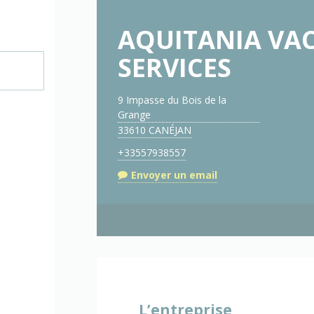
AQUITANIA VA
SERVICES
9 Impasse du Bois de la
Grange
33610 CANÉJAN
+33557938557
Envoyer un email
L’entreprise