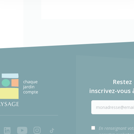
Restez 
inscrivez-vous 
ook
LinkedIn
Youtube
Instagram
Tiktok
En renseignant vot