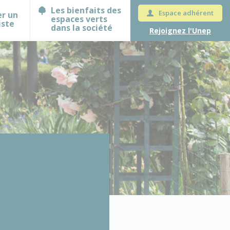
Les bienfaits des
Espace adhérent
er un
espaces verts
iste
dans la société
Rejoignez l'Unep