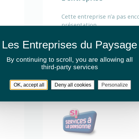
Cette entreprise n’a pas enc
présentation.
Activités
By continuing to scroll,
you are allowing all
third-party services
Entretien de jardins ou espaces v
OK, accept all
Deny all cookies
Personalize
Fauchage / Débroussaillage