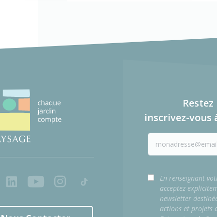
Restez 
inscrivez-vous 
ook
LinkedIn
Youtube
Instagram
Tiktok
En renseignant vot
acceptez explicite
newsletter destiné
actions et projets