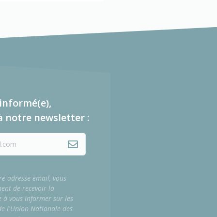
informé(e),
à notre newsletter :
re adresse email, vous
ment de recevoir la
e à vous informer sur les
 de l'Union Nationale des