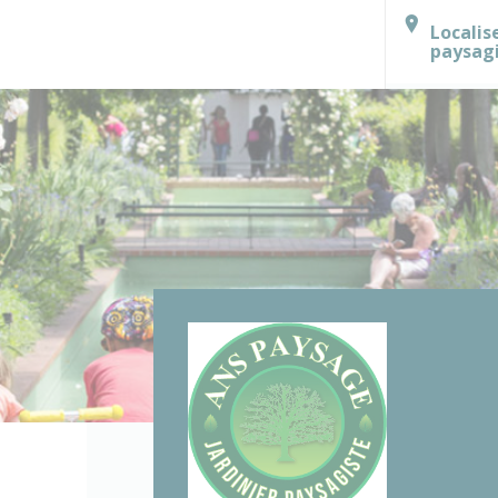
Localis
paysag