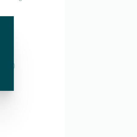
erts
verts