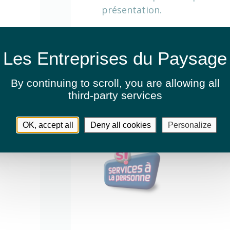
présentation.
Activités
By continuing to scroll,
you are allowing all
Entretien de jardins ou espaces v
third-party services
Création de jardins ou d'espaces 
OK, accept all
Deny all cookies
Personalize