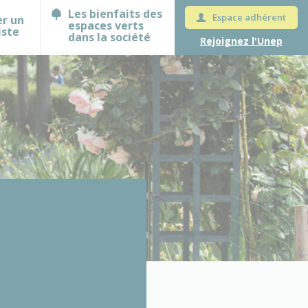
Les bienfaits des
Espace adhérent
er un
espaces verts
iste
dans la société
Rejoignez l'Unep