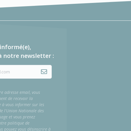
informé(e),
à notre newsletter :
re adresse email, vous
ment de recevoir la
e à vous informer sur les
 de l'Union Nationale des
sage et vous prenez
tre politique de
us pouvez vous désinscrire à