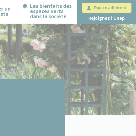
Les bienfaits des
Espace adhérent
er un
espaces verts
iste
dans la société
Rejoignez l'Unep