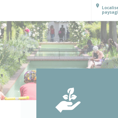
Localis
paysag