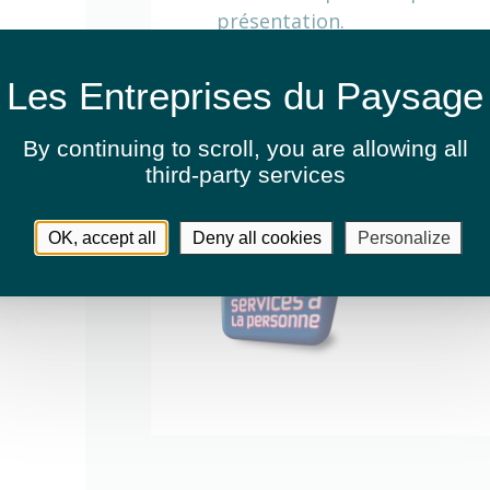
présentation.
Activités
By continuing to scroll,
you are allowing all
third-party services
Entretien de jardins ou espaces v
OK, accept all
Deny all cookies
Personalize