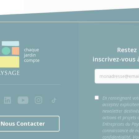
Restez 
inscrivez-vous 
ook
LinkedIn
Youtube
Instagram
Tiktok
En renseignant vot
acceptez explicite
newsletter destiné
actions et projets
Nous Contacter
Entreprises du Pay
connaissance de no
confidentialité. Vo