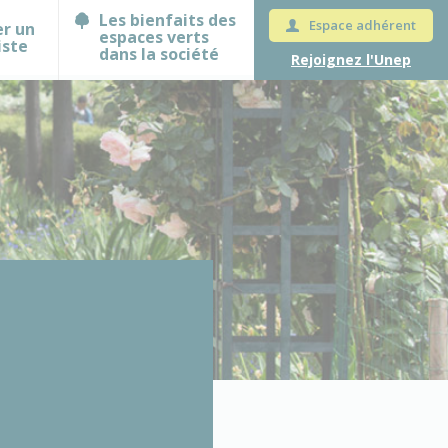
Les bienfaits des
Espace adhérent
er un
espaces verts
iste
dans la société
Rejoignez l'Unep