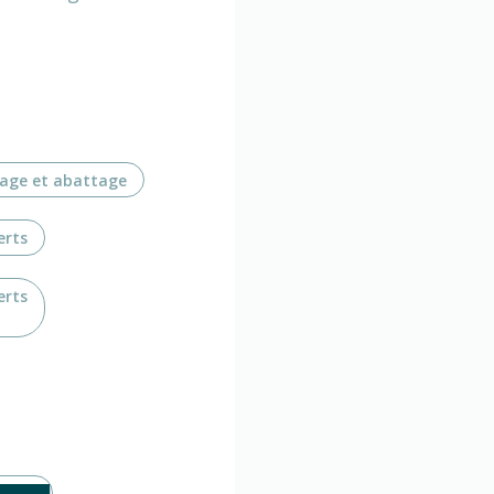
age et abattage
erts
erts
verts