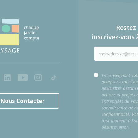
Restez 
inscrivez-vous 
ook
LinkedIn
Youtube
Instagram
Tiktok
En renseignant vot
acceptez explicite
newsletter destiné
actions et projets
Nous Contacter
Entreprises du Pay
connaissance de no
confidentialité. Vo
tout moment à l’ai
désinscription.