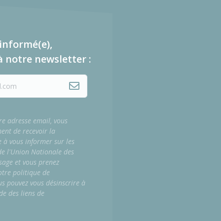
informé(e),
à notre newsletter :
re adresse email, vous
ment de recevoir la
e à vous informer sur les
 de l'Union Nationale des
sage et vous prenez
tre politique de
us pouvez vous désinscrire à
de des liens de