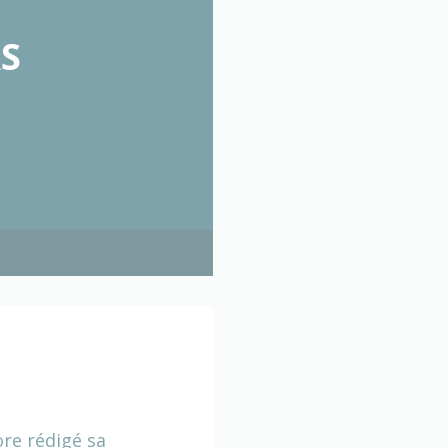
S
ore rédigé sa