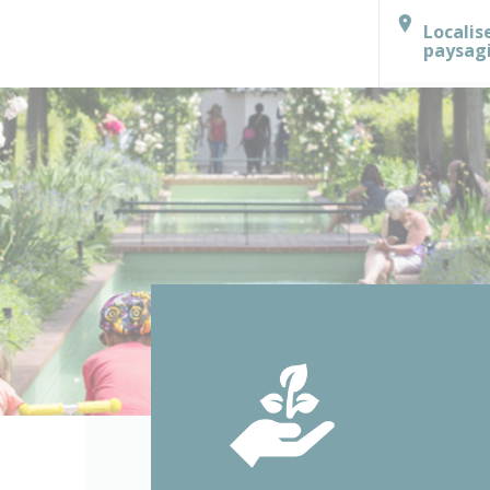
Localis
paysag