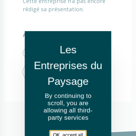
Cette entreprise n’a pas encore
rédigé sa présentation.
Activités
Élagage et abattage
Création de jardins ou d'espaces
verts
By continuing to
scroll,
you are
allowing all third-
party services
OK, accept all