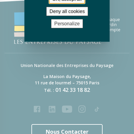
Deny all cookies
Personalize
Union Nationale des Entreprises du Paysage
La Maison du Paysage,
11 rue de lourmel – 75015 Paris
01
42
33
18
82
Tél. :
Facebook
LinkedIn
Youtube
Instagram
Tiktok
Nous Contacter