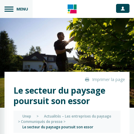
Espace
MENU
Imprimer la page
Le secteur du paysage
poursuit son essor
Unep
>
Actualités – Les entreprises du paysage
>
Communiqués de presse
>
Le secteur du paysage poursuit son essor