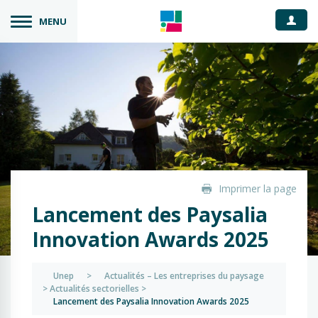
Espace
MENU
Imprimer la page
Lancement des Paysalia
Innovation Awards 2025
Unep
>
Actualités – Les entreprises du paysage
>
Actualités sectorielles
>
Lancement des Paysalia Innovation Awards 2025