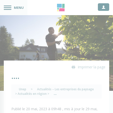
Espace
MENU
Imprimer la page
….
Unep
>
Actualités – Les entreprises du paysage
>
Actualités en région
>
….
Publié le 20 mai, 2023 à 09h48 , mis à jour le 29 mai,