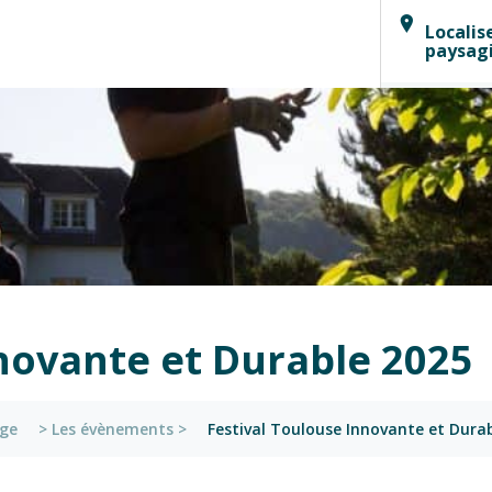
Localis
paysag
nnovante et Durable 2025
age
>
Les évènements
>
Festival Toulouse Innovante et Dura