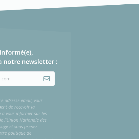
informé(e),
à notre newsletter :
re adresse email, vous
ment de recevoir la
e à vous informer sur les
 de l'Union Nationale des
sage et vous prenez
tre politique de