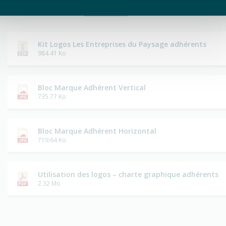
adhérer à l’Unep,
cliquez ici
.
Kit Logos Les Entreprises du Paysage adhérents
984.41 Ko
Bloc Marque Adhérent Vertical
735.77 Ko
Bloc Marque Adhérent Horizontal
719.64 Ko
Utilisation des logos – charte graphique adhérents
2.32 Mo