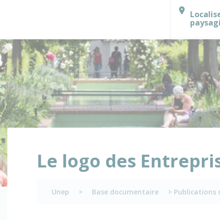
Localis
paysag
Le logo des Entrepri
Unep
>
Base documentaire
>
Publications 