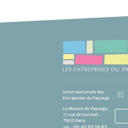
Union Nationale des
Faceb
Entreprises du Paysage
La Maison du Paysage,
11 rue de lourmel –
75015 Paris
01
42
33
18
82
Tél. :