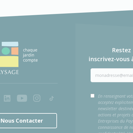
Restez 
inscrivez-vous 
ook
LinkedIn
Youtube
Instagram
Tiktok
En renseignant vot
acceptez explicite
newsletter destiné
actions et projets
Nous Contacter
Entreprises du Pay
connaissance de no