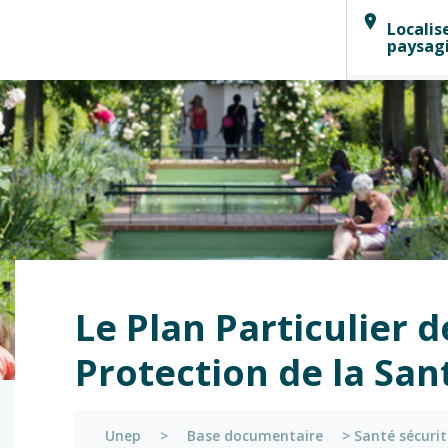
Localis
paysag
Le Plan Particulier d
Protection de la San
Unep
>
Base documentaire
>
Santé sécurit