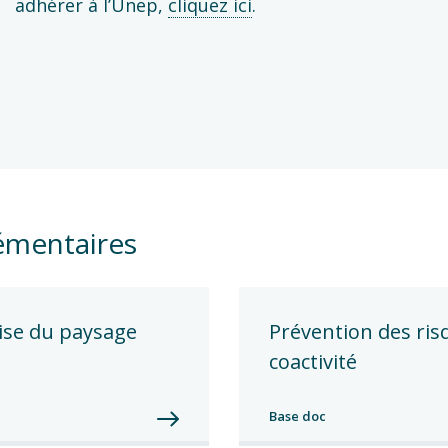
adhérer à l’Unep,
cliquez ici
.
émentaires
ise du paysage
Prévention des risq
coactivité
Base doc