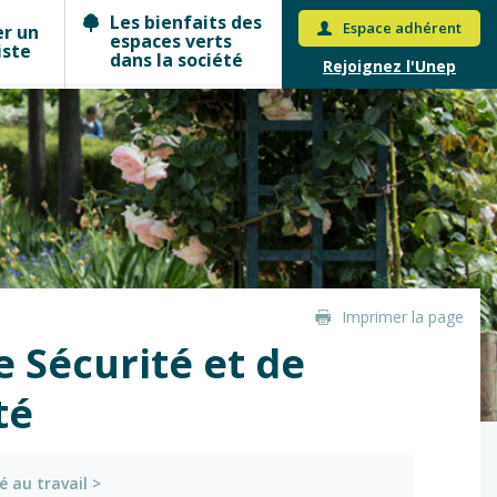
Les bienfaits des
Espace adhérent
er un
espaces verts
iste
dans la société
Rejoignez l'Unep
Imprimer la page
e Sécurité et de
té
é au travail
>