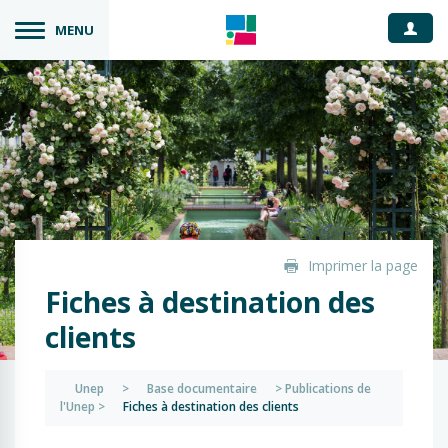
Espace
MENU
Imprimer la page
Fiches à destination des
clients
Unep
>
Base documentaire
>
Publications de
l'Unep
>
Fiches à destination des clients