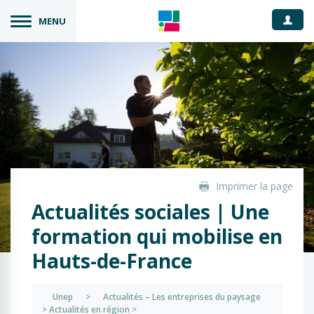
Espace
MENU
Imprimer la page
Actualités sociales | Une
formation qui mobilise en
Hauts-de-France
Unep
>
Actualités – Les entreprises du paysage
>
Actualités en région
>